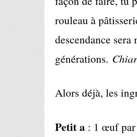
façon de faire, tu
rouleau à pâtisserie
descendance sera 
Chia
générations.
Alors déjà, les ing
Petit a
: 1 œuf par