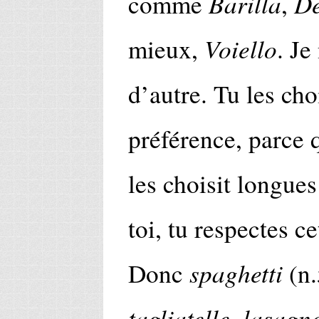
Barilla
De
comme
,
Voiello
mieux,
. Je
d’autre. Tu les cho
préférence, parce
les choisit longue
toi, tu respectes ce
spaghetti
Donc
(n.
tagliatelle
lasagne
,