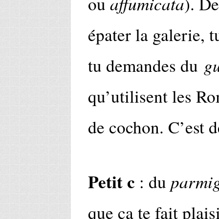
affumicata
ou
). De
épater la galerie, t
g
tu demandes du
qu’utilisent les Ro
de cochon. C’est d
Petit c
parmig
: du
que ça te fait plais