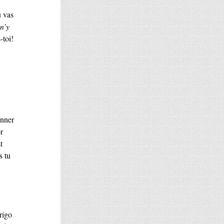
u vas
n’y
-toi!
onner
r
t
s tu
rigo