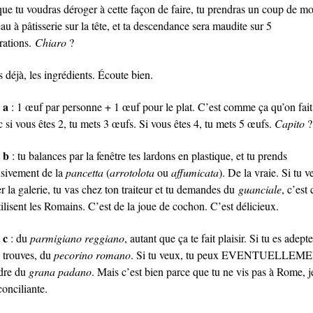
 que tu voudras déroger à cette façon de faire, tu prendras un coup de m
au à pâtisserie sur la tête, et ta descendance sera maudite sur 5
rations.
Chiaro
?
 déjà, les ingrédients. Écoute bien.
 a
: 1 œuf par personne + 1 œuf pour le plat. C’est comme ça qu’on fait
 si vous êtes 2, tu mets 3 œufs. Si vous êtes 4, tu mets 5 œufs.
Capito
?
t b
: tu balances par la fenêtre tes lardons en plastique, et tu prends
usivement de la
pancetta
(
arrotolota
ou
affumicata
). De la vraie. Si tu 
r la galerie, tu vas chez ton traiteur et tu demandes du
guanciale
, c’est 
ilisent les Romains. C’est de la joue de cochon. C’est délicieux.
 c
: du
parmigiano reggiano
, autant que ça te fait plaisir. Si tu es adepte
n trouves, du
pecorino romano
. Si tu veux, tu peux EVENTUELLEM
dre du
grana padano
. Mais c’est bien parce que tu ne vis pas à Rome, j
conciliante.