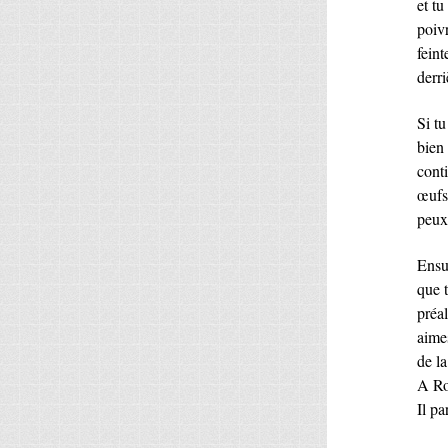
et t
poiv
feint
derri
Si tu
bien
conti
œufs
peux 
Ensu
que t
préa
aime
de la
A Rom
Il pa