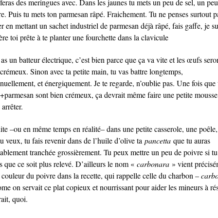
u feras des meringues avec. Dans les jaunes tu mets un peu de sel, un pe
re. Puis tu mets ton parmesan râpé. Fraichement. Tu ne penses surtout p
er en mettant un sachet industriel de parmesan déjà râpé, fais gaffe, je su
ère toi prête à te planter une fourchette dans la clavicule
 as un batteur électrique, c’est bien parce que ça va vite et les œufs sero
 crémeux. Sinon avec ta petite main, tu vas battre longtemps,
nuellement, et énergiquement. Je te regarde, n’oublie pas. Une fois que 
+parmesan sont bien crémeux, ça devrait même faire une petite mousse,
arrêter.
ite –ou en même temps en réalité– dans une petite casserole, une poêle,
u veux, tu fais revenir dans de l’huile d’olive ta
pancetta
que tu auras
lablement tranchée grossièrement. Tu peux mettre un peu de poivre si tu
s que ce soit plus relevé. D’ailleurs le nom «
carbonara
» vient précis
 couleur du poivre dans la recette, qui rappelle celle du charbon –
carb
e on servait ce plat copieux et nourrissant pour aider les mineurs à rés
rait, quoi.