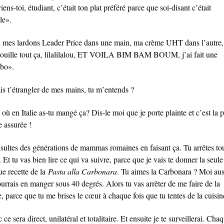
ens-toi, étudiant, c’était ton plat préféré parce que soi-disant c’était
le».
 mes lardons Leader Price dans une main, ma crème UHT dans l’autre,
ouille tout ça, lilalilalou, ET VOILA BIM BAM BOUM, j’ai fait une
bo».
ais t’étrangler de mes mains, tu m’entends ?
où en Italie as-tu mangé ça? Dis-le moi que je porte plainte et c’est la 
e assurée !
nsultes des générations de mammas romaines en faisant ça. Tu arrêtes to
. Et tu vas bien lire ce qui va suivre, parce que je vais te donner la seule
ue recette de la
Pasta alla Carbonara
. Tu aimes la Carbonara ? Moi aus
urrais en manger sous 40 degrés. Alors tu vas arrêter de me faire de la
, parce que tu me brises le cœur à chaque fois que tu tentes de la cuisin
ce sera direct, unilatéral et totalitaire. Et ensuite je te surveillerai. Cha