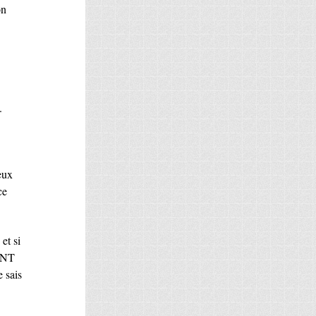
on
.
veux
ce
 et si
ENT
e sais