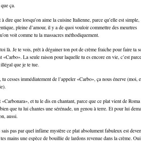
 que ça.
 à dire que lorsqu’on aime la cuisine Italienne, parce qu’elle est simple,
entique, pleine d’amour, il y a de quoi vouloir commettre des meurtres
qu’on voit comme tu la massacres méthodiquement.
toi là. Je te vois, prêt à dégainer ton pot de crème fraiche pour faire ta s
t «Carbo». La seule raison pour laquelle tu es encore en vie, c’est parc
 illégal que je te tue.
, tu cesses immédiatement de l’appeler «Carbo», ça nous énerve (moi, e
ie).
 «Carbonara», et tu le dis en chantant, parce que ce plat vient de Roma e
 bien que tu lui chantes une sérénade, un genou à terre. Et pour lui dem
on, aussi.
e sais pas par quel infâme mystère ce plat absolument fabuleux est deve
 tes mains une espèce de bouillie de lardons revenue dans la crème. Oui,