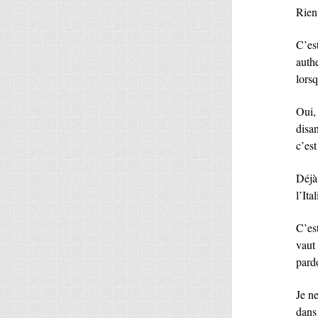
Rien
C’est
auth
lors
Oui, 
disan
c’est
Déjà
l’Ital
C’est
vaut
pard
Je n
dans