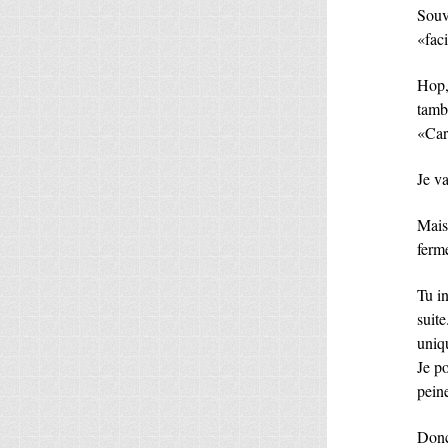
Souvi
«faci
Hop,
tamb
«Car
Je v
Mais 
ferm
Tu i
suite
uniq
Je po
peine
Donc 