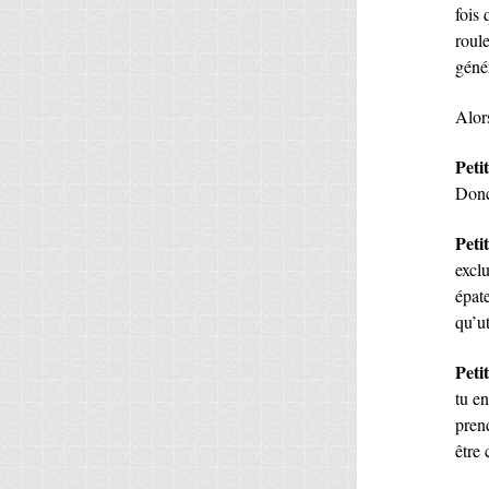
fois
roule
géné
Alors
Petit
Donc
Peti
excl
épate
qu’ut
Petit
tu e
pren
être 