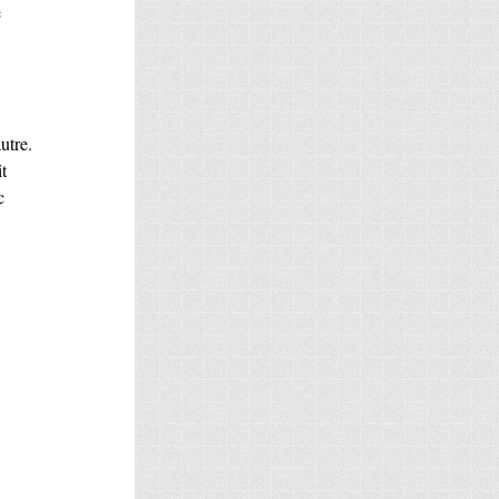
e
autre.
t
c