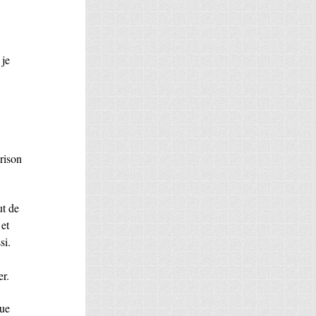
 je
prison
ut de
 et
si.
er.
que