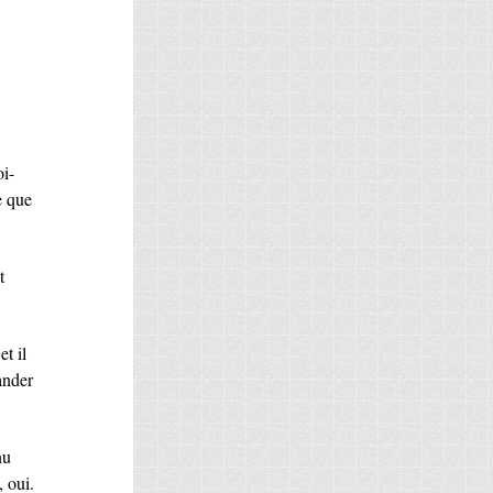
oi-
e que
t
t il
ander
nu
 oui.