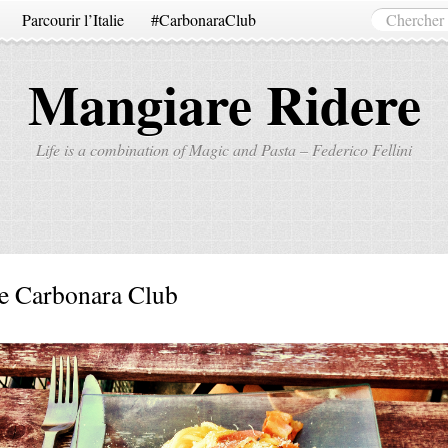
Parcourir l’Italie
#CarbonaraClub
Mangiare Ridere
Life is a combination of Magic and Pasta – Federico Fellini
e Carbonara Club