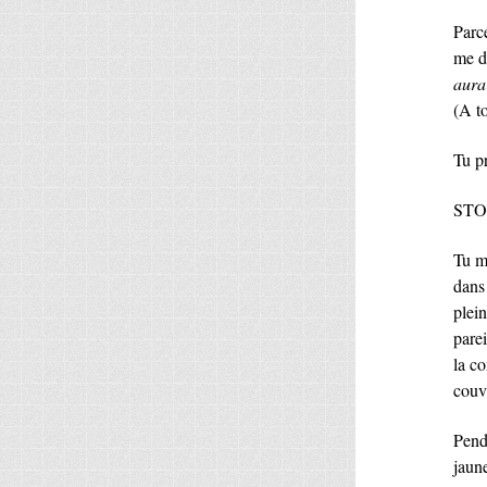
Parce
me d
aura
(A to
Tu p
STOP!
Tu m
dans 
plei
parei
la c
couvr
Penda
jaun