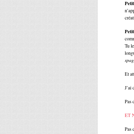
Peti
n’ap
créat
Petit
com
Tu l
long
spag
Et a
J’ai 
Pas d
ET 
Pas 