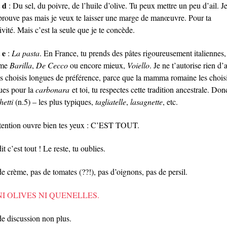
t d
: Du sel, du poivre, de l’huile d’olive. Tu peux mettre un peu d’ail. J
prouve pas mais je veux te laisser une marge de manœuvre. Pour ta
ivité. Mais c’est la seule que je te concède.
 e
:
La pasta
. En France, tu prends des pâtes rigoureusement italiennes,
me
Barilla
,
De Cecco
ou encore mieux,
Voiello
. Je ne t’autorise rien d’
es choisis longues de préférence, parce que la mamma romaine les choisi
ues pour la
carbonara
et toi, tu respectes cette tradition ancestrale. Don
hetti
(n.5) – les plus typiques,
tagliatelle
,
lasagnette
, etc.
ttention ouvre bien tes yeux : C’EST TOUT.
dit c’est tout ! Le reste, tu oublies.
e crème, pas de tomates (??!), pas d’oignons, pas de persil.
NI OLIVES NI QUENELLES.
de discussion non plus.