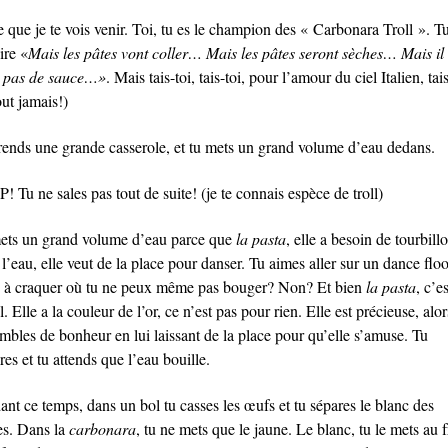
 que je te vois venir. Toi, tu es le champion des « Carbonara Troll ». T
ire «
Mais les pâtes vont coller… Mais les pâtes seront sèches… Mais il 
 pas de sauce…»
. Mais tais-toi, tais-toi, pour l’amour du ciel Italien, tais
ut jamais!)
rends une grande casserole, et tu mets un grand volume d’eau dedans.
 Tu ne sales pas tout de suite! (je te connais espèce de troll)
ets un grand volume d’eau parce que
la pasta
, elle a besoin de tourbill
l’eau, elle veut de la place pour danser. Tu aimes aller sur un dance floo
n à craquer où tu ne peux même pas bouger? Non? Et bien
la pasta
, c’es
l. Elle a la couleur de l’or, ce n’est pas pour rien. Elle est précieuse, alor
ombles de bonheur en lui laissant de la place pour qu’elle s’amuse. Tu
es et tu attends que l’eau bouille.
nt ce temps, dans un bol tu casses les œufs et tu sépares le blanc des
es. Dans la
carbonara
, tu ne mets que le jaune. Le blanc, tu le mets au f