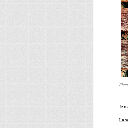
Phot
Je me
La s