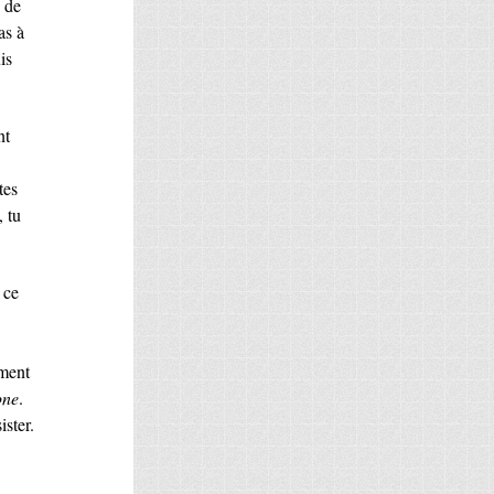
u de
as à
is
nt
tes
 tu
 ce
ément
one
.
ister.