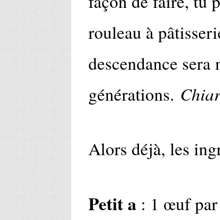
façon de faire, tu
rouleau à pâtisserie
descendance sera 
Chia
générations.
Alors déjà, les ing
Petit a
: 1 œuf par