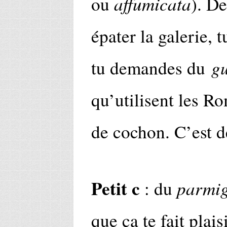
affumicata
ou
). De
épater la galerie, t
g
tu demandes du
qu’utilisent les Ro
de cochon. C’est d
Petit c
parmig
: du
que ça te fait plais