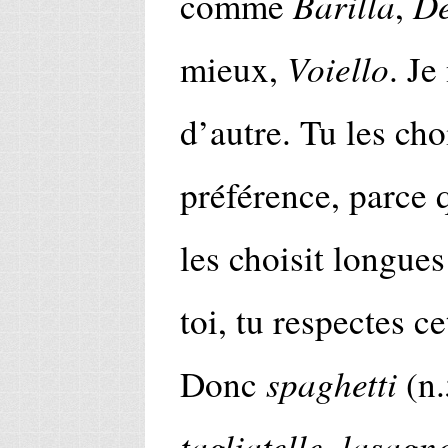
Barilla
De
comme
,
Voiello
mieux,
. Je
d’autre. Tu les cho
préférence, parce
les choisit longue
toi, tu respectes ce
spaghetti
Donc
(n.
tagliatelle
lasagne
,