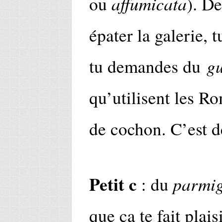
affumicata
ou
). De
épater la galerie, t
g
tu demandes du
qu’utilisent les Ro
de cochon. C’est d
Petit c
parmig
: du
que ça te fait plais