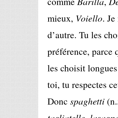
Barilla
De
comme
,
Voiello
mieux,
. Je
d’autre. Tu les cho
préférence, parce
les choisit longue
toi, tu respectes ce
spaghetti
Donc
(n.
tagliatelle
lasagne
,