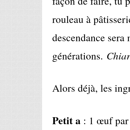
façon de faire, tu
rouleau à pâtisserie
descendance sera 
Chia
générations.
Alors déjà, les ing
Petit a
: 1 œuf par