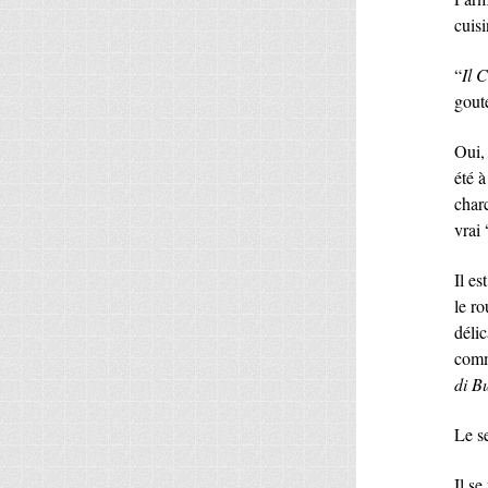
cuis
“
Il 
gouté
Oui,
été à
charc
vrai 
Il es
le ro
délic
comme
di B
Le s
Il se