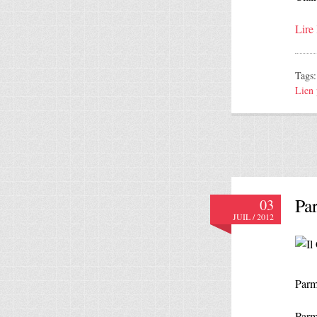
Lire 
Tags
Lien
Pa
03
JUIL / 2012
Parm
Parme