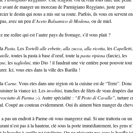
re avant de manger un morceau de Parmigiano Reggiano, juste pour
cier le destin qui nous a mis sur sa route. Parfois, ils vous en servent en
epas, avec un peu d’
Aceto Balsamico di Modena
, ou de miel.
 me redire qui est l’autre pays du fromage, s’il vous plait ?
 la
Pasta
. Les
Tortelli alle erbette
,
alla zucca
,
alla ricotta
, les
Capelletti
,
atelle
, toutes la pasta à base d’oeuf, toute la
pasta ripiena
(farcie), les
gne
, les
tagliolini
, mio Dio ! il faudrait une vie entière pour pouvoir tout
rer. Ici, vous etes dans la ville des Barilla !
 la
Carne
. Vous etes dans une région où la cuisine est de “Terre”. Donc
cuisiner la viance ici. Les
involtini
, tranches de filets de veau drapées 
rosciutto di Parma
;-). Autre spécialité :
“Il Pesto di Cavallo”
, tartare 
al. Coupé au couteau evidemment. Oui ils aiment bien manger du cheval
’y a pas un endroit à Parme où vous mangerez mal. Si une trattoria ou un
urant n’est pas à la hauteur, clé sous la porte immédiatement, les gens n’
t le bouche à oreille est totalitaire. On ne plaisante pas avec la bouffe ici