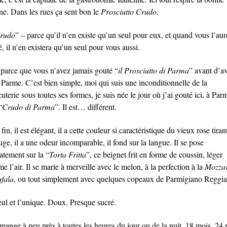
ine. Dans les rues ça sent bon le
Prosciutto Crudo
.
Crudo
” – parce qu’il n’en existe qu’un seul pour eux, et quand vous l’aur
, il n’en existera qu’un seul pour vous aussi.
 parce que vous n’avez jamais gouté “
il Prosciutto di Parma
” avant d’av
 Parme. C’est bien simple, moi qui suis une inconditionnelle de la
uterie sous toutes ses formes, je suis née le jour où j’ai gouté ici, à Parm
“
Crudo di Parma
”. Il est… différent.
t fin, il est élégant, il a cette couleur si caractéristique du vieux rose tiran
uge, il a une odeur incomparable, il fond sur la langue. Il se pose
atement sur la “
Torta Fritta
”, ce beignet frit en forme de coussin, léger
 l’air. Il se marie à merveille avec le melon, à la perfection à la
Mozzar
ufala
, ou tout simplement avec quelques copeaux de Parmigiano Reggia
eul et l’unique. Doux. Presque sucré.
 mange à peu près à toutes les heures du jour ou de la nuit. 18 mois, 24 