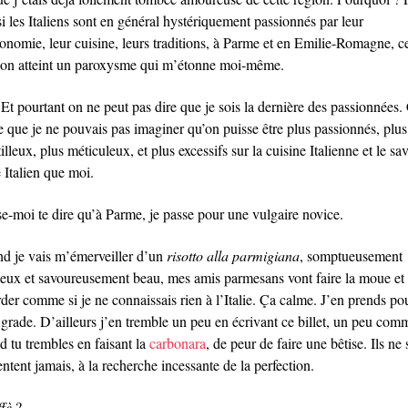
i les Italiens sont en général hystériquement passionnés par leur
ronomie, leur cuisine, leurs traditions, à Parme et en Emilie-Romagne, ce
ion atteint un paroxysme qui m’étonne moi-même.
Et pourtant on ne peut pas dire que je sois la dernière des passionnées.
re que je ne pouvais pas imaginer qu’on puisse être plus passionnés, plus
illeux, plus méticuleux, et plus excessifs sur la cuisine Italienne et le sav
 Italien que moi.
se-moi te dire qu’à Parme, je passe pour une vulgaire novice.
d je vais m’émerveiller d’un
risotto alla parmigiana
, somptueusement
eux et savoureusement beau, mes amis parmesans vont faire la moue et
der comme si je ne connaissais rien à l’Italie. Ça calme. J’en prends po
grade. D’ailleurs j’en tremble un peu en écrivant ce billet, un peu com
d tu trembles en faisant la
carbonara
, de peur de faire une bêtise. Ils ne 
ntent jamais, à la recherche incessante de la perfection.
ffè
?