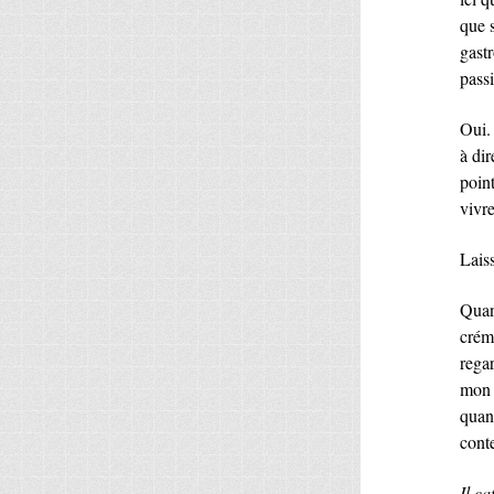
que s
gast
pass
Oui. 
à di
point
vivre
Lais
Quan
crém
regar
mon 
quan
conte
Il ca