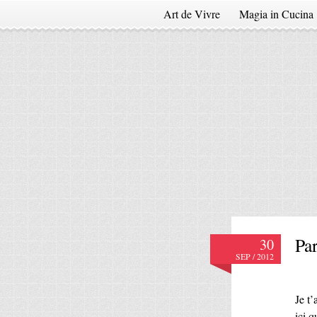
Art de Vivre
Magia in Cucina
Pa
30
SEP / 2012
Je t’
ici 