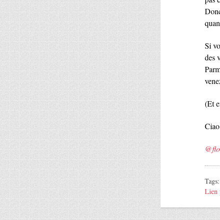
Donc
quan
Si v
des 
Parme
venez
(Et e
Ciao
@flo
Tags
Lien