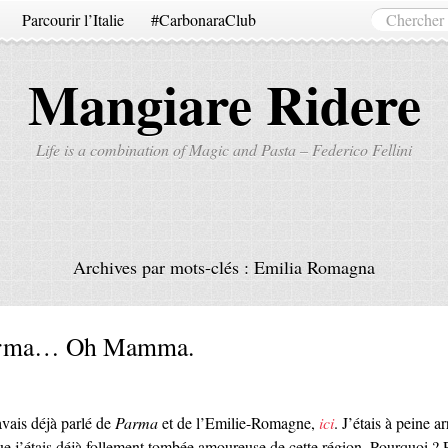
Parcourir l’Italie
#CarbonaraClub
Mangiare Ridere
Life is a combination of Magic and Pasta – Federico Fellini
Archives par mots-clés :
Emilia Romagna
rma… Oh Mamma.
avais déjà parlé de
Parma
et de l’Emilie-Romagne,
ici
. J’étais à peine ar
que j’étais déjà follement tombée amoureuse de cette région. Pourquoi ? 