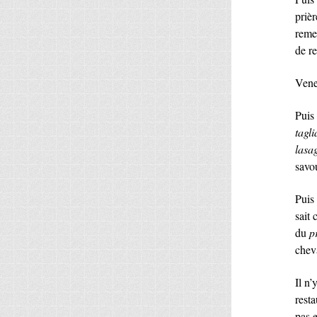
priè
remer
de r
Venez
Puis
tagli
lasa
savou
Puis
sait 
du
p
chev
Il n
resta
pas e