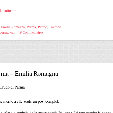
la suite
→
:
Emilia Romagna
,
Parma
,
Parme
,
Trattoria
 permanent
19 Commentaires
rma – Emilia Romagna
e mérite à elle-seule un post complet.
, c’est la capitale de la gastronomie Italienne. Ici tout respire la bonne