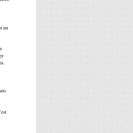
st un
le
ge
is.
utto
’est