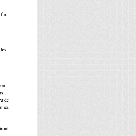
 fin
 les
 on
dans…
cru de
 ici.
iront
.