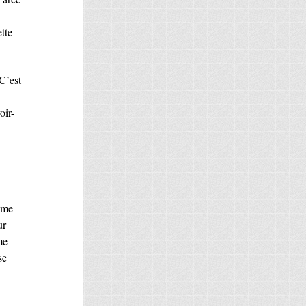
tte
 C’est
oir-
 me
ur
me
se