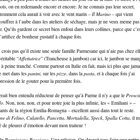
ois, on en redemande encore et encore. Je ne connais pas leur secret,
remment cela aurait à voir avec le vent marin –
Il Marino
– qui vient
gouffrer à l’aube dans les ateliers de séchage, mais je ne veux meme pas
r. Qu’ils gardent ce secret bien enfoui dans leurs collines, parce que c’e
’artifice de bonheur gustatif à chaque fois.
 crois pas qu’il existe une seule famille Parmesane qui n’aie pas chez el
éritable “
Affettatrice
” (Trancheuse à jambon) car ici, le jambon se man
, à peine tranché. Comme partout en Italie en fait, mais ici plus que jama
e met dans les
panini
, sur les
pizze
, dans la
pasta
, et à chaque fois j’ai
ression de le gouter pour la première fois.
erait bien entendu réducteur de penser qu’à Parme il n’y a que le
Prosci
do
. Non, non, non, et pour notre joie la plus infinie, les « Emiliani » –
ants de la région Emilia-Romagna – excellent aussi dans tout le reste.
me di Felino
,
Culatello, Pancetta
,
Mortadella
,
Speck
,
Spalla Cotta
, il m
vé de pleurer d’émotion devant mon traiteur !
 le
Parmigiano Reggiano
. Une religion. On devrait tous faire une petite