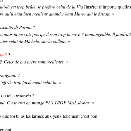
ui-là est trop brûlé, je préfère celui de la Via
[insérer n’importe quelle 
e qu’il était bien meilleur quand c’était Mario qui le faisait.
»
rosciutto di Parma
?
n mais tu ne vois pas qu’il sent trop la cave ? Immangeable. Il faudrai
utes celui de Michele, sur la colline.
»
telli
?
ff. Ceux de ma mère sont meilleurs. »
armigiano
?
s’effrite trop facilement celui-là.
»
 ou telle
trattoria
?
ui. C’est vrai on mange PAS TROP MAL là-bas.
»
 que toi tu as les larmes aux yeux tellement c’est bon.
rement.