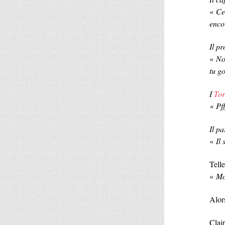
«
Cel
encor
Il p
«
No
tu go
I
Tor
« Pf
Il p
«
Il 
Telle
«
Mo
Alors
Clai