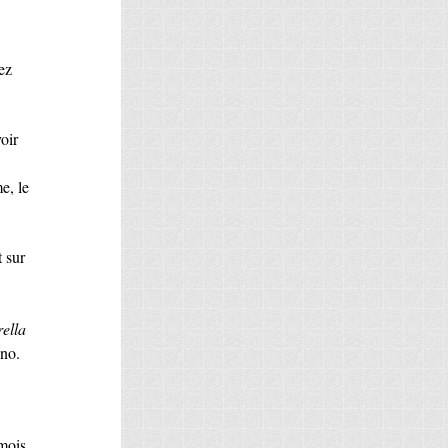
ez
oir
e, le
t sur
ella
no.
mois,