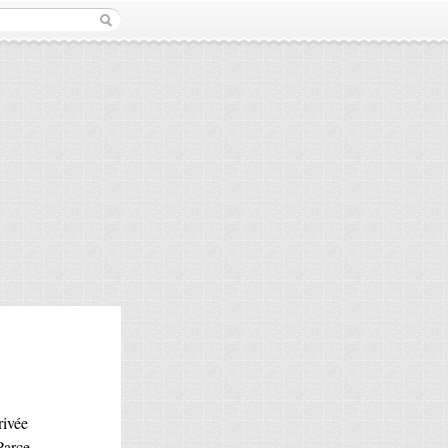
rivée
Parce