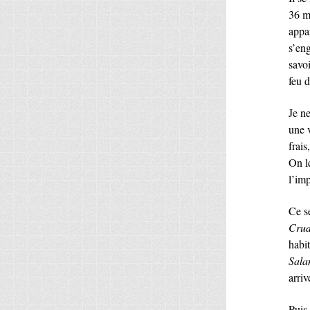
36 m
appa
s’en
savoi
feu d
Je ne
une v
frais
On l
l’imp
Ce s
Cru
habit
Sala
arri
Puis