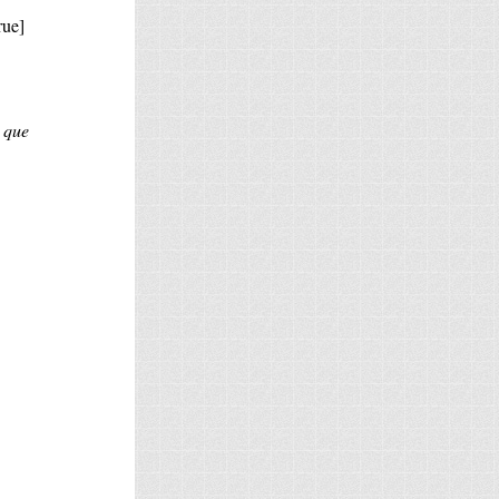
rue]
t que