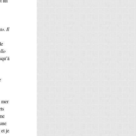
t lui
sto
.
Il
le
llo
squ’à
e
a mer
rts
 me
 une
et je