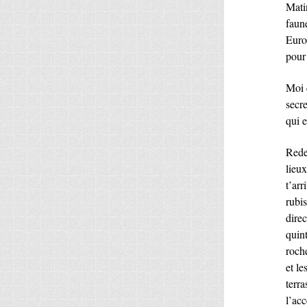
Mati
faune
Europ
pour 
Moi 
secre
qui e
Rede
lieux
t’arr
rubi
dire
quint
roche
et le
terra
l’acc