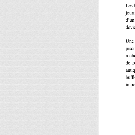
Les h
journ
d’un
devie
Une b
pisc
roche
de to
anti
buffl
impos