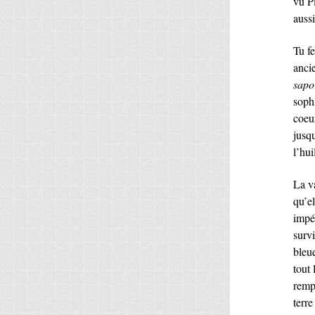
vu P
aussi
Tu f
ancie
sapo
soph
coeu
jusq
l’hui
La va
qu’el
impé
surv
bleue
tout
remp
terr