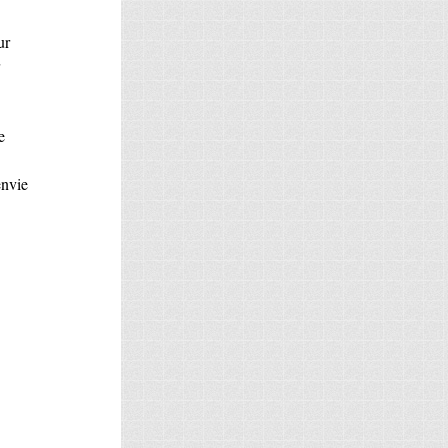
ur
e
envie