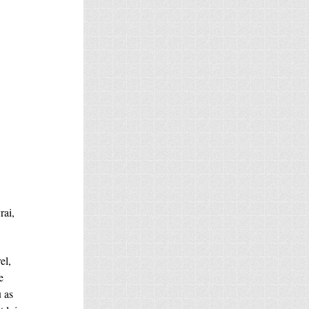
rai,
el,
e
u as