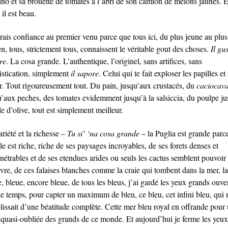
ino et sa brouette de tomates à l’abri de son camion de melons jaunes. E
 il est beau.
erais confiance au premier venu parce que tous ici, du plus jeune au plus
n, tous, strictement tous, connaissent le véritable gout des choses.
Il gu
re
. La cosa grande. L’authentique, l’originel, sans artifices, sans
istication, simplement
il sapore
. Celui qui te fait exploser les papilles et 
r. Tout rigoureusement tout. Du pain, jusqu’aux crustacés, du
caciocava
u’aux peches, des tomates evidemment jusqu’à la salsiccia, du poulpe ju
le d’olive, tout est simplement meilleur.
riété et la richesse –
Tu si’ ‘na cosa grande
– la Puglia est grande parc
le est riche, riche de ses paysages incroyables, de ses forets denses et
nétrables et de ses etendues arides ou seuls les cactus semblent pouvoir
ivre, de ces falaises blanches comme la craie qui tombent dans la mer, l
, bleue, encore bleue, de tous les bleus, j’ai gardé les yeux grands ouve
 le temps, pour capter un maximum de bleu, ce bleu, cet infini bleu, qui
lissait d’une béatitude complète. Cette mer bleu royal en offrande pour
e quasi-oubliée des grands de ce monde. Et aujourd’hui je ferme les yeux 