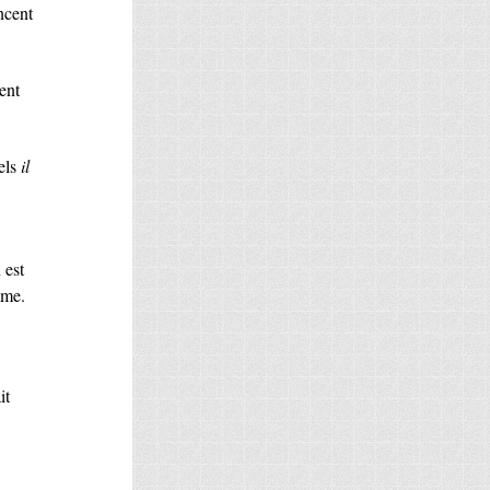
ncent
ent
els
il
 est
mme.
it