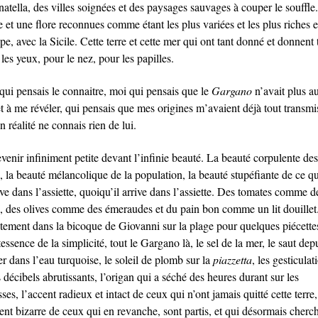
natella, des villes soignées et des paysages sauvages à couper le souffle
 et une flore reconnues comme étant les plus variées et les plus riches 
e, avec la Sicile. Cette terre et cette mer qui ont tant donné et donnent 
les yeux, pour le nez, pour les papilles.
qui pensais le connaitre, moi qui pensais que le
Gargano
n’avait plus a
t à me révéler, qui pensais que mes origines m’avaient déjà tout transmis
n réalité ne connais rien de lui.
venir infiniment petite devant l’infinie beauté. La beauté corpulente des
, la beauté mélancolique de la population, la beauté stupéfiante de ce qu
ive dans l’assiette, quoiqu’il arrive dans l’assiette. Des tomates comme d
s, des olives comme des émeraudes et du pain bon comme un lit douillet
ctement dans la bicoque de Giovanni sur la plage pour quelques piécette
essence de la simplicité, tout le Gargano là, le sel de la mer, le saut depu
r dans l’eau turquoise, le soleil de plomb sur la
piazzetta
, les gesticulat
s décibels abrutissants, l’origan qui a séché des heures durant sur les
sses, l’accent radieux et intact de ceux qui n’ont jamais quitté cette terre,
ent bizarre de ceux qui en revanche, sont partis, et qui désormais cherc