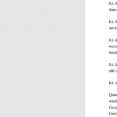
Ici,
dans
Ici, 
sur t
Ici, 
mare
moel
Ici, 
allé
Ici, 
Quand
souda
Gar
Giov