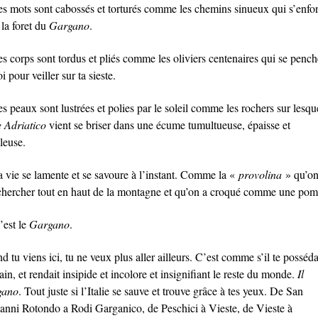
 les mots sont cabossés et torturés comme les chemins sinueux qui s’enfo
 la foret du
Gargano
.
les corps sont tordus et pliés comme les oliviers centenaires qui se pench
oi pour veiller sur ta sieste.
les peaux sont lustrées et polies par le soleil comme les rochers sur lesqu
 Adriatico
vient se briser dans une écume tumultueuse, épaisse et
leuse.
la vie se lamente et se savoure à l’instant. Comme la «
provolina
» qu’on
 chercher tout en haut de la montagne et qu’on a croqué comme une po
c’est le
Gargano
.
 tu viens ici, tu ne veux plus aller ailleurs. C’est comme s’il te posséda
in, et rendait insipide et incolore et insignifiant le reste du monde.
Il
gano
. Tout juste si l’Italie se sauve et trouve grâce à tes yeux. De San
anni Rotondo a Rodi Garganico, de Peschici à Vieste, de Vieste à