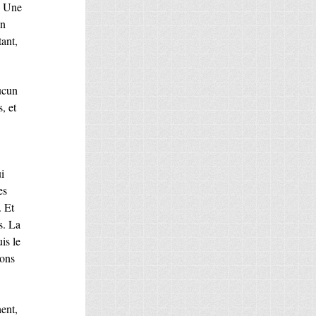
. Une
en
tant,
ucun
, et
i
es
. Et
s. La
is le
ions
hent,