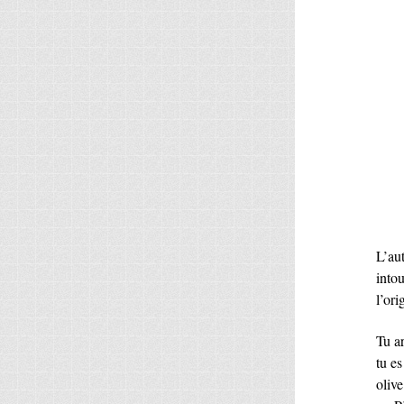
L’aut
intou
l’ori
Tu ar
tu e
olive