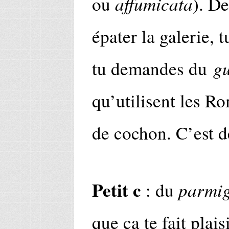
affumicata
ou
). De
épater la galerie, t
g
tu demandes du
qu’utilisent les Ro
de cochon. C’est d
Petit c
parmig
: du
que ça te fait plais