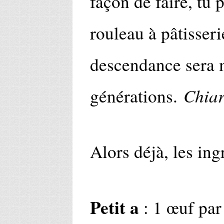
façon de faire, tu
rouleau à pâtisserie
descendance sera 
Chia
générations.
Alors déjà, les ing
Petit a
: 1 œuf par