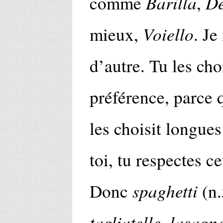
Barilla
De
comme
,
Voiello
mieux,
. Je
d’autre. Tu les cho
préférence, parce
les choisit longue
toi, tu respectes ce
spaghetti
Donc
(n.
tagliatelle
lasagne
,