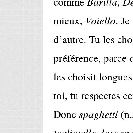
Barilla
De
comme
,
Voiello
mieux,
. Je
d’autre. Tu les cho
préférence, parce
les choisit longue
toi, tu respectes ce
spaghetti
Donc
(n.
tagliatelle
lasagne
,