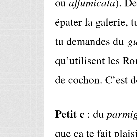
affumicata
ou
). De
épater la galerie, t
g
tu demandes du
qu’utilisent les Ro
de cochon. C’est d
Petit c
parmig
: du
que ça te fait plais