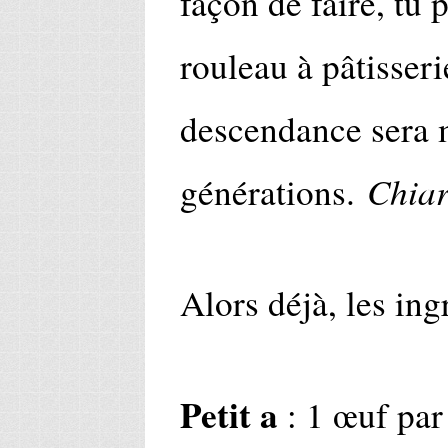
façon de faire, tu
rouleau à pâtisserie
descendance sera 
Chia
générations.
Alors déjà, les ing
Petit a
: 1 œuf par