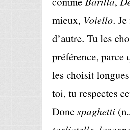
Barilla
De
comme
,
Voiello
mieux,
. Je
d’autre. Tu les cho
préférence, parce
les choisit longue
toi, tu respectes ce
spaghetti
Donc
(n.
tagliatelle
lasagne
,