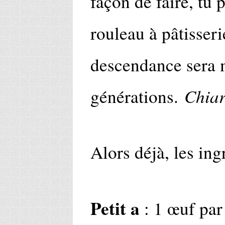
façon de faire, tu
rouleau à pâtisserie
descendance sera 
Chia
générations.
Alors déjà, les ing
Petit a
: 1 œuf par