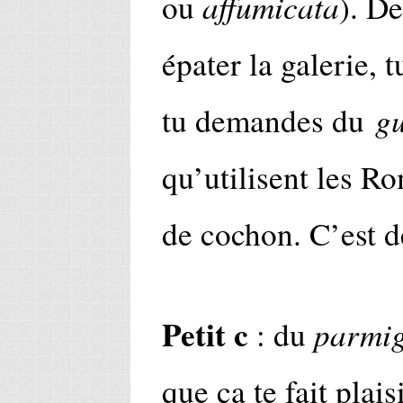
affumicata
ou
). De
épater la galerie, t
g
tu demandes du
qu’utilisent les Ro
de cochon. C’est d
Petit c
parmig
: du
que ça te fait plais