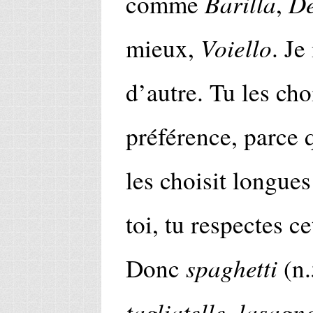
Barilla
De
comme
,
Voiello
mieux,
. Je
d’autre. Tu les cho
préférence, parce
les choisit longue
toi, tu respectes ce
spaghetti
Donc
(n.
tagliatelle
lasagne
,