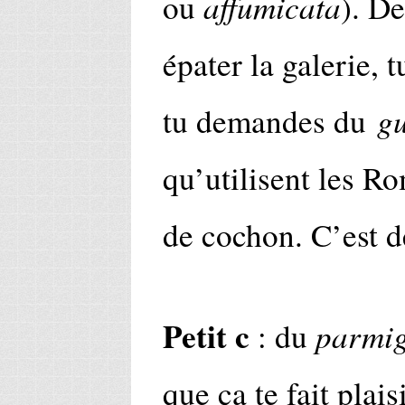
affumicata
ou
). De
épater la galerie, t
g
tu demandes du
qu’utilisent les Ro
de cochon. C’est d
Petit c
parmig
: du
que ça te fait plais