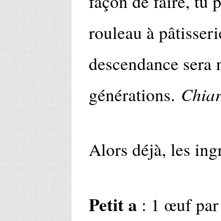
façon de faire, tu
rouleau à pâtisserie
descendance sera 
Chia
générations.
Alors déjà, les ing
Petit a
: 1 œuf par