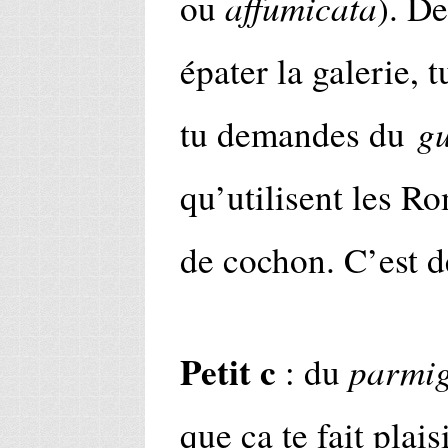
affumicata
ou
). De
épater la galerie, t
g
tu demandes du
qu’utilisent les Ro
de cochon. C’est d
Petit c
parmig
: du
que ça te fait plais