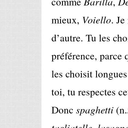
Barilla
De
comme
,
Voiello
mieux,
. Je
d’autre. Tu les cho
préférence, parce
les choisit longue
toi, tu respectes ce
spaghetti
Donc
(n.
tagliatelle
lasagne
,