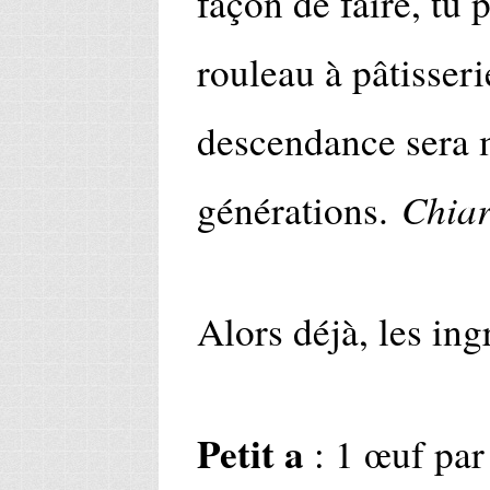
façon de faire, tu
rouleau à pâtisserie
descendance sera 
Chia
générations.
Alors déjà, les ing
Petit a
: 1 œuf par