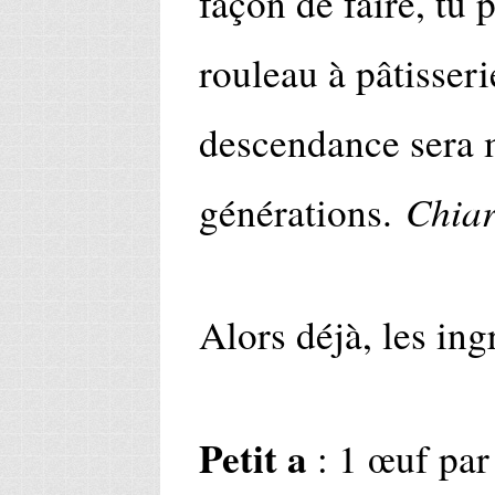
façon de faire, tu
rouleau à pâtisserie
descendance sera 
Chia
générations.
Alors déjà, les ing
Petit a
: 1 œuf par