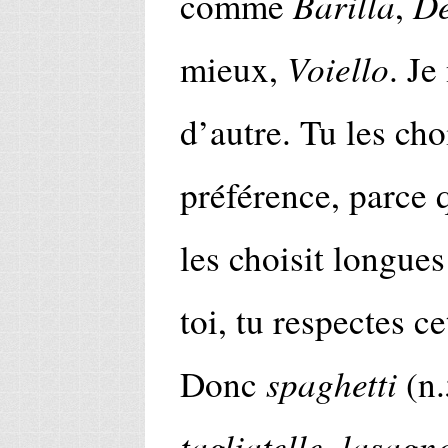
Barilla
De
comme
,
Voiello
mieux,
. Je
d’autre. Tu les cho
préférence, parce
les choisit longue
toi, tu respectes ce
spaghetti
Donc
(n.
tagliatelle
lasagne
,