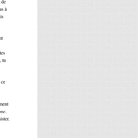
u de
as à
is
nt
tes
 tu
 ce
ément
one
.
ister.