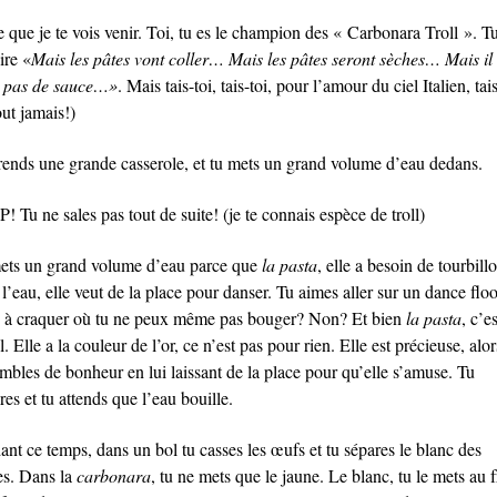
 que je te vois venir. Toi, tu es le champion des « Carbonara Troll ». T
ire «
Mais les pâtes vont coller… Mais les pâtes seront sèches… Mais il 
 pas de sauce…»
. Mais tais-toi, tais-toi, pour l’amour du ciel Italien, tais
ut jamais!)
rends une grande casserole, et tu mets un grand volume d’eau dedans.
 Tu ne sales pas tout de suite! (je te connais espèce de troll)
ets un grand volume d’eau parce que
la pasta
, elle a besoin de tourbill
l’eau, elle veut de la place pour danser. Tu aimes aller sur un dance floo
n à craquer où tu ne peux même pas bouger? Non? Et bien
la pasta
, c’es
l. Elle a la couleur de l’or, ce n’est pas pour rien. Elle est précieuse, alor
ombles de bonheur en lui laissant de la place pour qu’elle s’amuse. Tu
es et tu attends que l’eau bouille.
nt ce temps, dans un bol tu casses les œufs et tu sépares le blanc des
es. Dans la
carbonara
, tu ne mets que le jaune. Le blanc, tu le mets au f