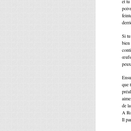
et t
poiv
feint
derri
Si tu
bien
conti
œufs
peux 
Ensu
que t
préa
aime
de la
A Rom
Il pa