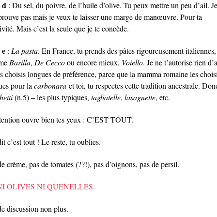
t d
: Du sel, du poivre, de l’huile d’olive. Tu peux mettre un peu d’ail. J
prouve pas mais je veux te laisser une marge de manœuvre. Pour ta
ivité. Mais c’est la seule que je te concède.
 e
:
La pasta
. En France, tu prends des pâtes rigoureusement italiennes,
me
Barilla
,
De Cecco
ou encore mieux,
Voiello
. Je ne t’autorise rien d’
es choisis longues de préférence, parce que la mamma romaine les choisi
ues pour la
carbonara
et toi, tu respectes cette tradition ancestrale. Don
hetti
(n.5) – les plus typiques,
tagliatelle
,
lasagnette
, etc.
ttention ouvre bien tes yeux : C’EST TOUT.
dit c’est tout ! Le reste, tu oublies.
e crème, pas de tomates (??!), pas d’oignons, pas de persil.
NI OLIVES NI QUENELLES.
de discussion non plus.