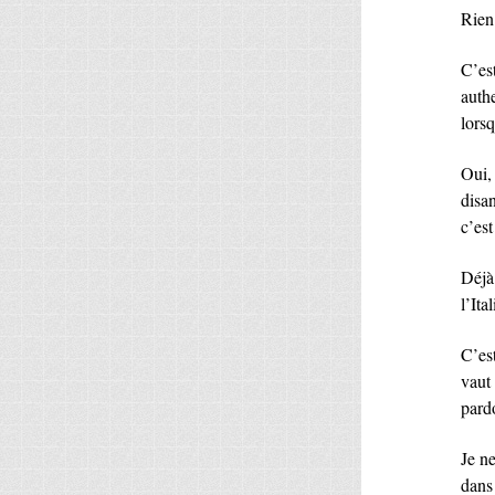
Rien
C’est
auth
lors
Oui, 
disan
c’est
Déjà
l’Ital
C’est
vaut
pard
Je n
dans