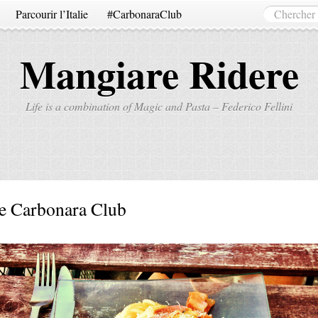
Parcourir l’Italie
#CarbonaraClub
Mangiare Ridere
Life is a combination of Magic and Pasta – Federico Fellini
e Carbonara Club