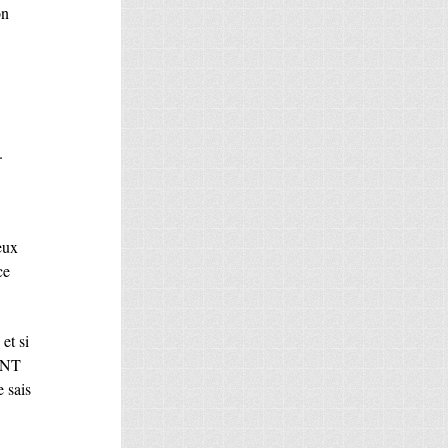
on
.
veux
ce
 et si
ENT
e sais