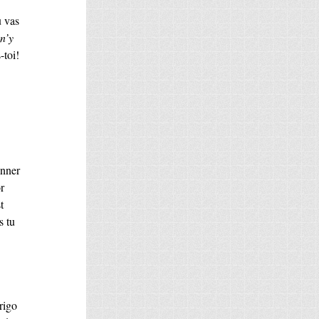
u vas
n’y
-toi!
onner
r
t
s tu
rigo