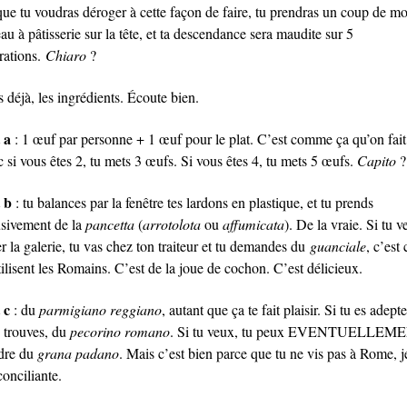
 que tu voudras déroger à cette façon de faire, tu prendras un coup de m
au à pâtisserie sur la tête, et ta descendance sera maudite sur 5
rations.
Chiaro
?
 déjà, les ingrédients. Écoute bien.
 a
: 1 œuf par personne + 1 œuf pour le plat. C’est comme ça qu’on fait
 si vous êtes 2, tu mets 3 œufs. Si vous êtes 4, tu mets 5 œufs.
Capito
?
t b
: tu balances par la fenêtre tes lardons en plastique, et tu prends
usivement de la
pancetta
(
arrotolota
ou
affumicata
). De la vraie. Si tu 
r la galerie, tu vas chez ton traiteur et tu demandes du
guanciale
, c’est 
ilisent les Romains. C’est de la joue de cochon. C’est délicieux.
 c
: du
parmigiano reggiano
, autant que ça te fait plaisir. Si tu es adepte
n trouves, du
pecorino romano
. Si tu veux, tu peux EVENTUELLEM
dre du
grana padano
. Mais c’est bien parce que tu ne vis pas à Rome, j
conciliante.