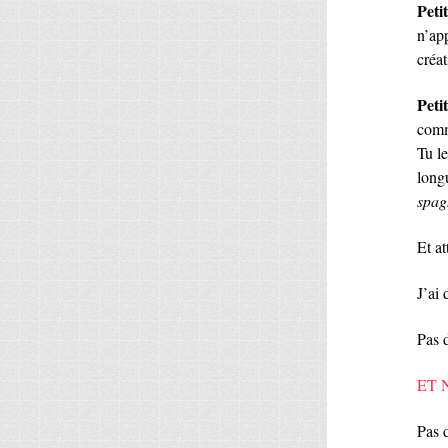
Peti
n’ap
créat
Petit
com
Tu l
long
spag
Et a
J’ai 
Pas d
ET 
Pas 