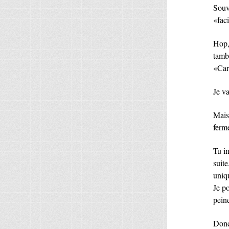
Souvi
«faci
Hop,
tamb
«Car
Je v
Mais 
ferm
Tu i
suite
uniq
Je po
peine
Donc 