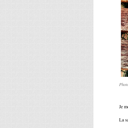
Phot
Je me
La s