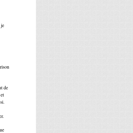
 je
prison
ut de
 et
si.
er.
que