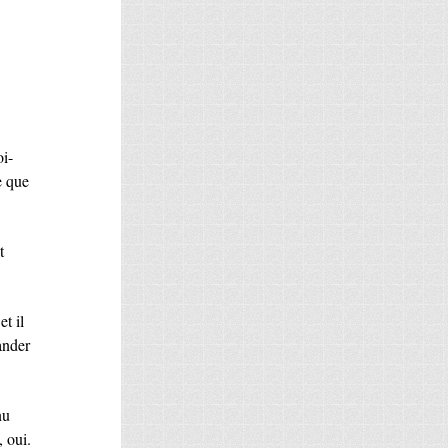
oi-
e que
t
t il
ander
nu
 oui.