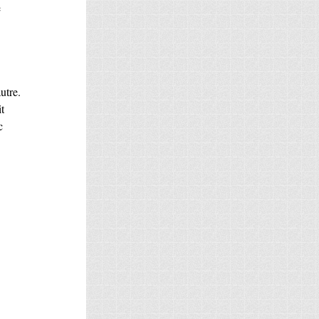
e
autre.
t
c