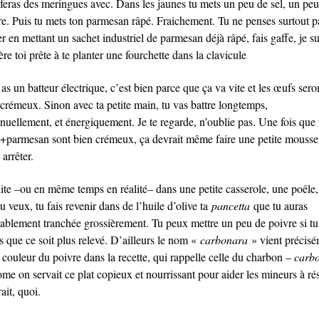
u feras des meringues avec. Dans les jaunes tu mets un peu de sel, un pe
re. Puis tu mets ton parmesan râpé. Fraichement. Tu ne penses surtout p
er en mettant un sachet industriel de parmesan déjà râpé, fais gaffe, je su
ère toi prête à te planter une fourchette dans la clavicule
 as un batteur électrique, c’est bien parce que ça va vite et les œufs sero
 crémeux. Sinon avec ta petite main, tu vas battre longtemps,
nuellement, et énergiquement. Je te regarde, n’oublie pas. Une fois que 
+parmesan sont bien crémeux, ça devrait même faire une petite mousse,
arrêter.
ite –ou en même temps en réalité– dans une petite casserole, une poêle,
u veux, tu fais revenir dans de l’huile d’olive ta
pancetta
que tu auras
lablement tranchée grossièrement. Tu peux mettre un peu de poivre si tu
s que ce soit plus relevé. D’ailleurs le nom «
carbonara
» vient précis
 couleur du poivre dans la recette, qui rappelle celle du charbon –
carb
e on servait ce plat copieux et nourrissant pour aider les mineurs à rés
rait, quoi.