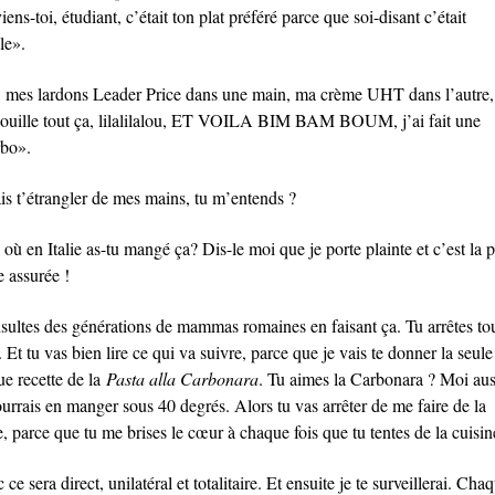
ens-toi, étudiant, c’était ton plat préféré parce que soi-disant c’était
le».
 mes lardons Leader Price dans une main, ma crème UHT dans l’autre,
ouille tout ça, lilalilalou, ET VOILA BIM BAM BOUM, j’ai fait une
bo».
ais t’étrangler de mes mains, tu m’entends ?
où en Italie as-tu mangé ça? Dis-le moi que je porte plainte et c’est la 
e assurée !
nsultes des générations de mammas romaines en faisant ça. Tu arrêtes to
. Et tu vas bien lire ce qui va suivre, parce que je vais te donner la seule
ue recette de la
Pasta alla Carbonara
. Tu aimes la Carbonara ? Moi aus
urrais en manger sous 40 degrés. Alors tu vas arrêter de me faire de la
, parce que tu me brises le cœur à chaque fois que tu tentes de la cuisin
ce sera direct, unilatéral et totalitaire. Et ensuite je te surveillerai. Cha