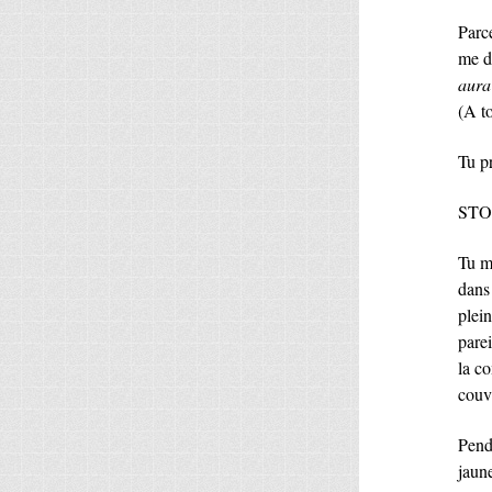
Parce
me d
aura
(A to
Tu p
STOP!
Tu m
dans 
plei
parei
la c
couvr
Penda
jaun