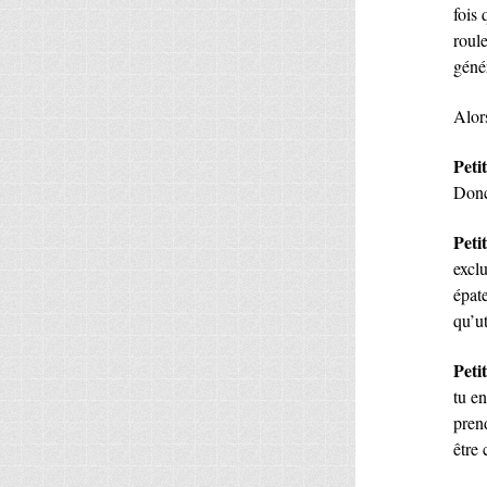
fois
roule
géné
Alors
Petit
Donc
Peti
excl
épate
qu’ut
Petit
tu e
pren
être 