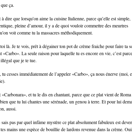
 que ça.
 à dire que lorsqu’on aime la cuisine Italienne, parce qu’elle est simple,
entique, pleine d’amour, il y a de quoi vouloir commettre des meurtres
qu’on voit comme tu la massacres méthodiquement.
toi là. Je te vois, prêt à dégainer ton pot de crème fraiche pour faire ta s
t «Carbo». La seule raison pour laquelle tu es encore en vie, c’est parc
 illégal que je te tue.
, tu cesses immédiatement de l’appeler «Carbo», ça nous énerve (moi, e
ie).
 «Carbonara», et tu le dis en chantant, parce que ce plat vient de Roma e
 bien que tu lui chantes une sérénade, un genou à terre. Et pour lui dem
on, aussi.
e sais pas par quel infâme mystère ce plat absolument fabuleux est deve
 tes mains une espèce de bouillie de lardons revenue dans la crème. Oui,