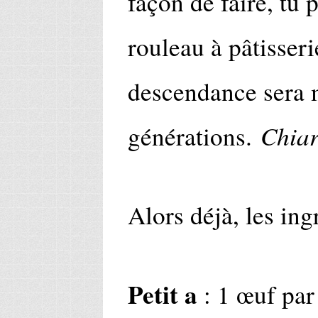
façon de faire, tu
rouleau à pâtisserie
descendance sera 
Chia
générations.
Alors déjà, les ing
Petit a
: 1 œuf par