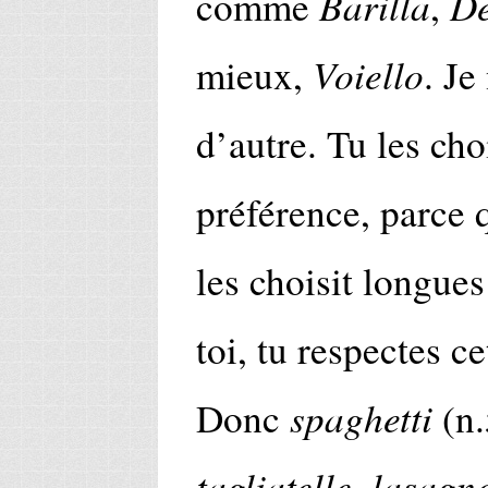
Barilla
De
comme
,
Voiello
mieux,
. Je
d’autre. Tu les cho
préférence, parce
les choisit longue
toi, tu respectes ce
spaghetti
Donc
(n.
tagliatelle
lasagne
,