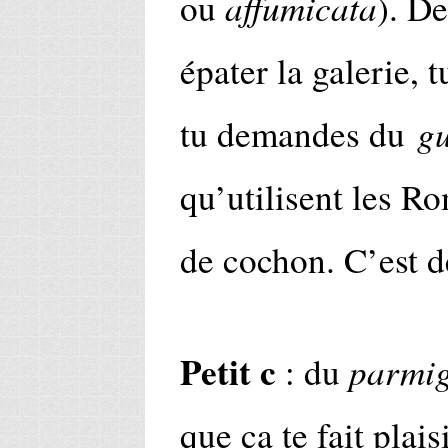
affumicata
ou
). De
épater la galerie, t
g
tu demandes du
qu’utilisent les Ro
de cochon. C’est d
Petit c
parmig
: du
que ça te fait plais