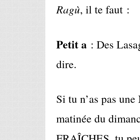
Ragù
, il te faut :
Petit a
: Des Lasag
dire.
Si tu n’as pas un
matinée du dimanch
FRAÎCHES, tu peux 