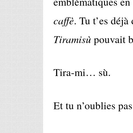
emblématiques en 
caffè
. Tu t’es déj
Tiramisù
pouvait b
Tira-mi… sù.
Et tu n’oublies pas