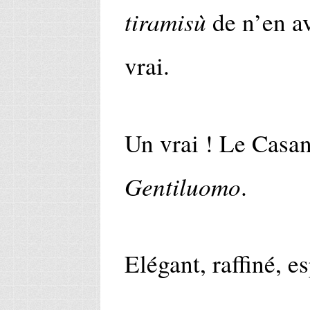
tiramisù
de n’en av
vrai.
Un vrai ! Le Casa
Gentiluomo
.
Elégant, raffiné, e