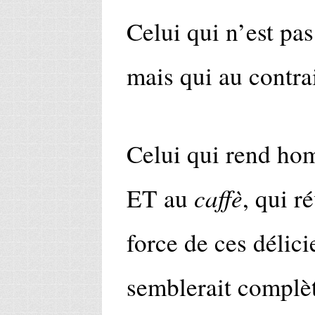
Celui qui n’est pa
mais qui au contrai
Celui qui rend h
caffè
ET au
, qui r
force de ces délici
semblerait complè