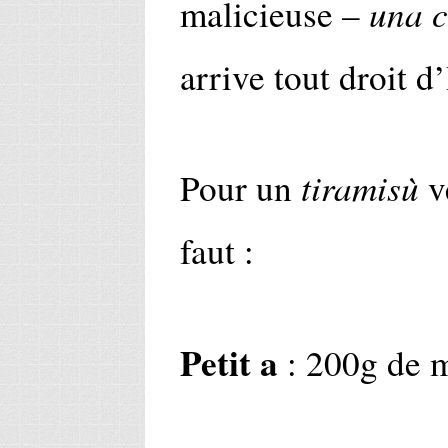
una c
malicieuse –
arrive tout droit d’
tiramisù
Pour un
ve
faut :
Petit a
: 200g de 