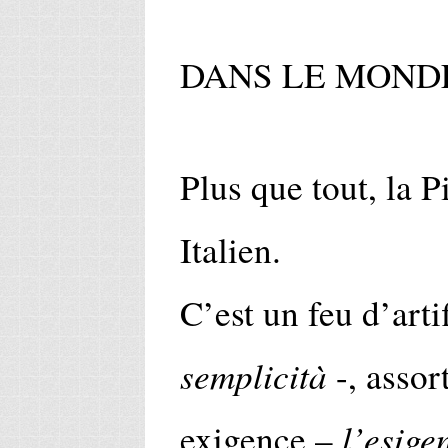
DANS LE MONDE
Plus que tout, la P
Italien.
C’est un feu d’arti
semplicità
-, assor
l’esige
exigence –