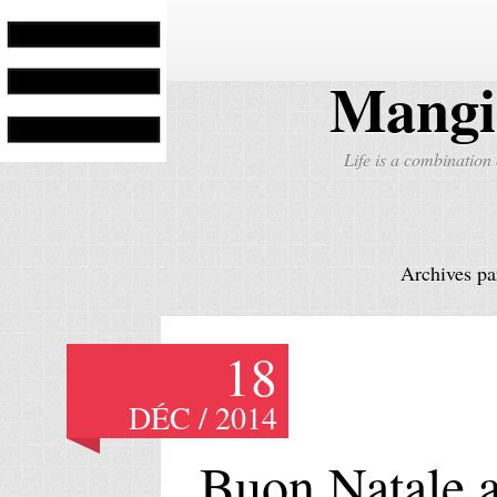
Mangi
Life is a combination
Magia in Cucina
Parcourir l’Italie
#CarbonaraClub
Art de Vivre
Archives pa
18
DÉC / 2014
Buon Natale a 