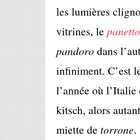
les lumières cligno
panett
vitrines, le
pandoro
dans l’au
infiniment. C’est 
l’année où l’Italie
kitsch, alors autan
torrone
miette de
.