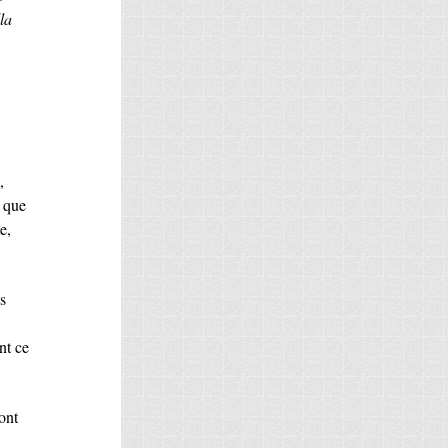
la
,
t que
e,
s
nt ce
ont