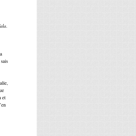
fala
.
la
 sais
alie,
que
a et
m’en