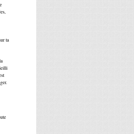
le
ées,
ur ta
la
illi
est
ger.
oute