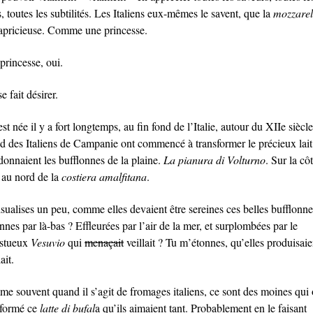
, toutes les subtilités. Les Italiens eux-mêmes le savent, que la
mozzarel
capricieuse. Comme une princesse.
princesse, oui.
e fait désirer.
st née il y a fort longtemps, au fin fond de l’Italie, autour du XIIe siècle
d des Italiens de Campanie ont commencé à transformer le précieux lai
donnaient les bufflonnes de la plaine.
La pianura di Volturno
. Sur la côt
e au nord de la
costiera amalfitana
.
isualises un peu, comme elles devaient être sereines ces belles bufflonne
ennes par là-bas ? Effleurées par l’air de la mer, et surplombées par le
stueux
Vesuvio
qui
menaçait
veillait ? Tu m’étonnes, qu’elles produisaie
ait.
e souvent quand il s’agit de fromages italiens, ce sont des moines qui 
sformé ce
latte di bufal
a qu’ils aimaient tant. Probablement en le faisant