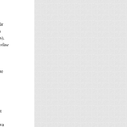
ûr
s
s),
rline
re
t
 va