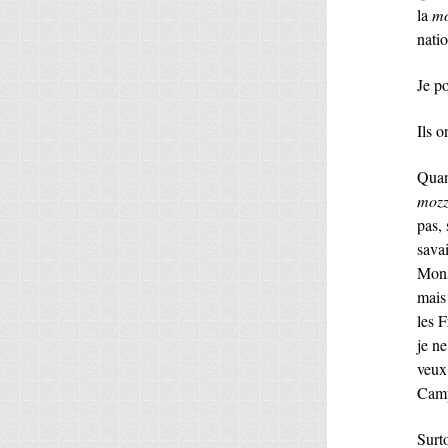
la
mo
natio
Je p
Ils 
Quan
mozz
pas, 
sava
Mons
mais
les F
je ne
veux
Camp
Surt