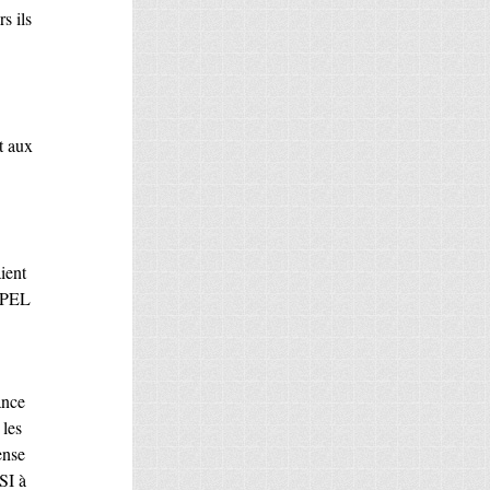
s ils
t aux
aient
n PEL
ance
 les
ense
I à