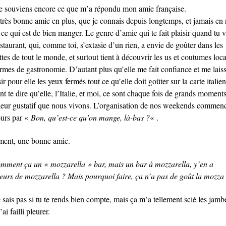
e souviens encore ce que m’a répondu mon amie française.
très bonne amie en plus, que je connais depuis longtemps, et jamais en 
ce qui est de bien manger. Le genre d’amie qui te fait plaisir quand tu 
staurant, qui, comme toi, s’extasie d’un rien, a envie de goûter dans les
ttes de tout le monde, et surtout tient à découvrir les us et coutumes loc
ermes de gastronomie. D’autant plus qu’elle me fait confiance et me lais
ir pour elle les yeux fermés tout ce qu’elle doit goûter sur la carte italie
t te dire qu’elle, l’Italie, et moi, ce sont chaque fois de grands moment
eur gustatif que nous vivons. L’organisation de nos weekends commen
ours par «
Bon, qu’est-ce qu’on mange, là-bas ?
« .
ment, une bonne amie.
mment ça un « mozzarella » bar, mais un bar à mozzarella, y’en a
ieurs de mozzarella ? Mais pourquoi faire, ça n’a pas de goût la mozza 
 sais pas si tu te rends bien compte, mais ça m’a tellement scié les jamb
’ai failli pleurer.