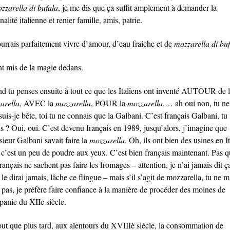
zzarella di bufala
, je me dis que ça suffit amplement à demander la
nalité italienne et renier famille, amis, patrie.
ourrais parfaitement vivre d’amour, d’eau fraiche et de
mozzarella di bu
ont mis de la magie dedans.
d tu penses ensuite à tout ce que les Italiens ont inventé AUTOUR de 
arella
, AVEC la
mozzarella
, POUR la
mozzarella
,… ah oui non, tu ne
suis-je bête, toi tu ne connais que la Galbani. C’est français Galbani, tu
is ? Oui, oui. C’est devenu français en 1989, jusqu’alors, j’imagine que
ieur Galbani savait faire la
mozzarella
. Oh, ils ont bien des usines en It
 c’est un peu de poudre aux yeux. C’est bien français maintenant. Pas 
rançais ne sachent pas faire les fromages – attention, je n’ai jamais dit ç
 le dirai jamais, lâche ce flingue – mais s’il s’agit de mozzarella, tu ne 
 pas, je préfère faire confiance à la manière de procéder des moines de
anie du XIIe siècle.
out que plus tard, aux alentours du XVIIIè siècle, la consommation de