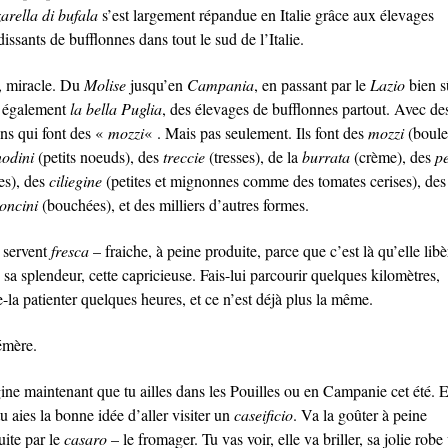
arella di bufala
s’est largement répandue en Italie grâce aux élevages
issants de bufflonnes dans tout le sud de l’Italie.
à, miracle. Du
Molise
jusqu’en
Campania
, en passant par le
Lazio
bien s
 également
la bella Puglia
, des élevages de bufflonnes partout. Avec de
ens qui font des «
mozzi
« . Mais pas seulement. Ils font des
mozzi
(boule
nodini
(petits noeuds), des
treccie
(tresses), de la
burrata
(crème), des
pe
es), des
ciliegine
(petites et mignonnes comme des tomates cerises), des
oncini
(bouchées), et des milliers d’autres formes.
a servent
fresca
– fraiche, à peine produite, parce que c’est là qu’elle libè
 sa splendeur, cette capricieuse. Fais-lui parcourir quelques kilomètres,
e-la patienter quelques heures, et ce n’est déjà plus la même.
mère.
ine maintenant que tu ailles dans les Pouilles ou en Campanie cet été. E
u aies la bonne idée d’aller visiter un
caseificio
. Va la goûter à peine
uite par le
casaro
– le fromager. Tu vas voir, elle va briller, sa jolie robe