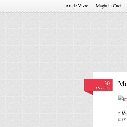
Art de Vivre
Magia in Cucina
Mo
30
JAN / 2013
«
Qu
merv