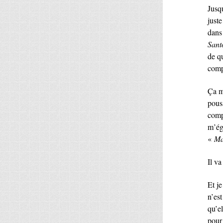
Jusqu
juste
dans 
Sant
de q
comp
Ça m
pouss
compt
m’ég
«
Ma
Il va
Et je
n’est
qu’el
pour 