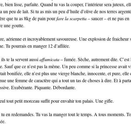
re, bien lisse, parfaite. Quand tu vas la couper, l’intérieur sera juteux, el
ra un peu de lait. Si tu as mis un peu d’huile d’olive de nos terres argent
père que tu as 8kg de pain pour
fare la scarpetta
– saucer – et ne pas en
re une goutte.
re, aérienne et incroyablement savoureuse. Une explosion de fraicheur s
ue. Tu pourrais en manger 12 d’affilée.
ils te la servent aussi
affumicata
– fumée. Sèche, autrement dite. C’est 
. Sauf que ce n’est pas la même. Un peu comme si la princesse avait vie
était bonifiée, elle n’est plus une vierge blanche, innocente, et pure, elle 
nue une femme de caractère qui a tout un tas de choses à dire. Et à parta
ssive. Exubérante. Piquante. Débordante.
ul tout petit morceau suffit pour envahir ton palais. Une gifle.
 tu en redemandes. Tu vas la manger tout le temps. A tous moments. T
née.