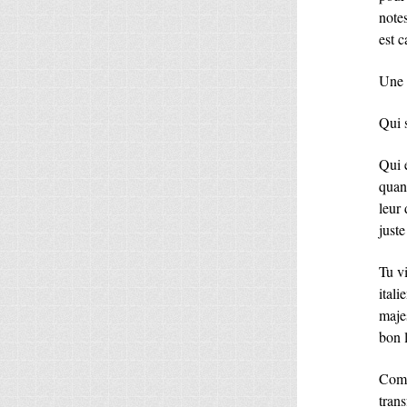
notes
est 
Une 
Qui s
Qui e
quan
leur 
just
Tu v
itali
maje
bon l
Comm
tran