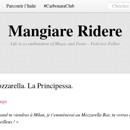
Parcourir l’Italie
#CarbonaraClub
Mangiare Ridere
Life is a combination of Magic and Pasta – Federico Fellini
zzarella. La Principessa.
and tu viendras à Milan, je t’emmènerai au Mozzarella Bar, tu verras 
eilleux !
»