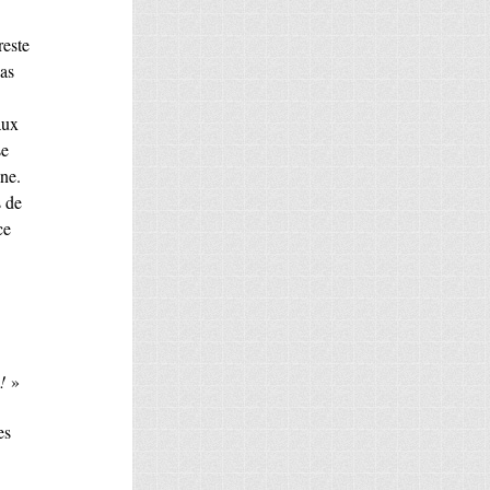
reste
vas
aux
se
nne.
s de
ce
!
»
es