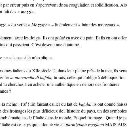
er par erreur puis en s’apercevant de sa coagulation et solidification. Alor
t fait des «
mozzi
« .
zzo
» du verbe «
Mozzare
» – littéralement « faire des morceaux ».
ement, avec les doigts. Ils ont goûté ça avec du pain. Et ils en ont offer
rins qui passaient. C’est devenu une coutume.
e ne sais pas si je m’explique.
oines italiens du XIIe siècle là, dans leur plaine près de la mer, ils ven
venter
la mozzarella di bufala,
tu sais, celle qui t’oblige à débloquer to
d tu cherches à en acheter une authentique en-dehors des frontières
ennes ?
-là même ! Paf ! En faisant cailler du lait de
bufala
, ils ont donné naiss
n des fromages les plus délicieux de l’histoire du pays, un des symboles
 emblématiques de l’Italie dans le monde. Et quel fromage ! Quand je p
’Italie est ce pays qui a donné vie au
parmigiano reggiano
MAIS AUSS