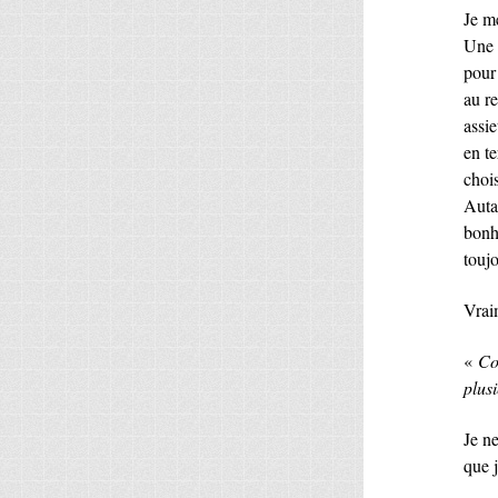
Je m
Une 
pour 
au re
assie
en t
chois
Autan
bonh
touj
Vrai
«
Co
plus
Je ne
que j