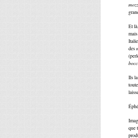
mozz
grand
Et l
mais
Itali
des
(perl
bocc
Ils l
toute
laiss
Éphé
Imag
que t
prod