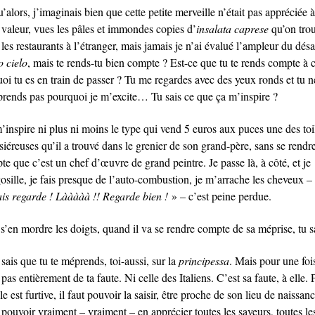
’alors, j’imaginais bien que cette petite merveille n’était pas appréciée à
 valeur, vues les pâles et immondes copies d’
insalata caprese
qu’on tro
les restaurants à l’étranger, mais jamais je n’ai évalué l’ampleur du désa
o cielo
, mais te rends-tu bien compte ? Est-ce que tu te rends compte à 
uoi tu es en train de passer ? Tu me regardes avec des yeux ronds et tu n
rends pas pourquoi je m’excite… Tu sais ce que ça m’inspire ?
’inspire ni plus ni moins le type qui vend 5 euros aux puces une des toi
iéreuses qu’il a trouvé dans le grenier de son grand-père, sans se rendr
e que c’est un chef d’œuvre de grand peintre. Je passe là, à côté, et je
osille, je fais presque de l’auto-combustion, je m’arrache les cheveux –
is regarde ! Lààààà !! Regarde bien !
» – c’est peine perdue.
 s’en mordre les doigts, quand il va se rendre compte de sa méprise, tu s
 sais que tu te méprends, toi-aussi, sur la
principessa
. Mais pour une foi
 pas entièrement de ta faute. Ni celle des Italiens. C’est sa faute, à elle. 
le est furtive, il faut pouvoir la saisir, être proche de son lieu de naissan
pouvoir vraiment – vraiment – en apprécier toutes les saveurs, toutes le