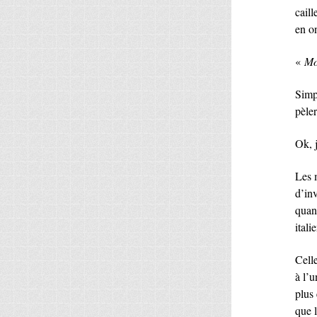
caill
en on
«
Mo
Simpl
pèle
Ok, j
Les m
d’in
quan
itali
Celle
à l’u
plus
que l