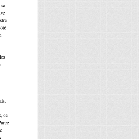
 sa
uve
stre !
côté
e
les
e
ais.
s, ce
Parce
ce
s