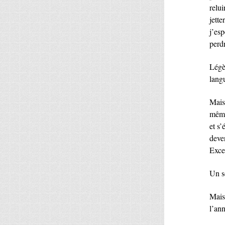
relui
jette
j’es
perd
Légè
lang
Mais 
même
et s’
deve
Exce
Un se
Mais
l’an