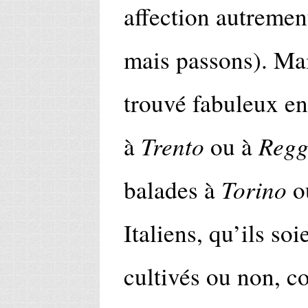
affection autrement
mais passons). Mai
trouvé fabuleux en 
Trento
Regg
à
ou à
Torino
balades à
o
Italiens, qu’ils soi
cultivés ou non, c